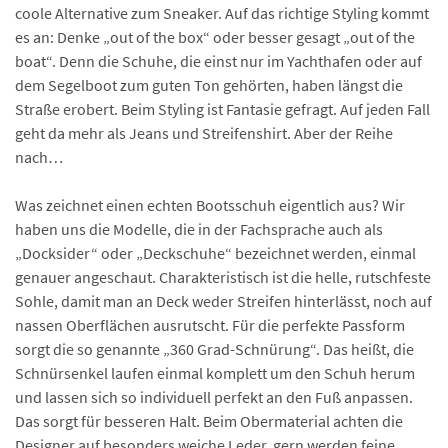
coole Alternative zum Sneaker. Auf das richtige Styling kommt
es an: Denke „out of the box“ oder besser gesagt „out of the
boat“. Denn die Schuhe, die einst nur im Yachthafen oder auf
dem Segelboot zum guten Ton gehörten, haben längst die
Straße erobert. Beim Styling ist Fantasie gefragt. Auf jeden Fall
geht da mehr als Jeans und Streifenshirt. Aber der Reihe
nach…
Was zeichnet einen echten Bootsschuh eigentlich aus? Wir
haben uns die Modelle, die in der Fachsprache auch als
„Docksider“ oder „Deckschuhe“ bezeichnet werden, einmal
genauer angeschaut. Charakteristisch ist die helle, rutschfeste
Sohle, damit man an Deck weder Streifen hinterlässt, noch auf
nassen Oberflächen ausrutscht. Für die perfekte Passform
sorgt die so genannte „360 Grad-Schnürung“. Das heißt, die
Schnürsenkel laufen einmal komplett um den Schuh herum
und lassen sich so individuell perfekt an den Fuß anpassen.
Das sorgt für besseren Halt. Beim Obermaterial achten die
Designer auf besonders weiche Leder, gern werden feine