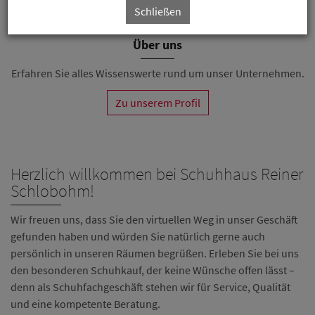
Schließen
Über uns
Erfahren Sie alles Wissenswerte rund um unser Unternehmen.
Zu unserem Profil
Herzlich willkommen bei Schuhhaus Reiner
Schlobohm!
Wir freuen uns, dass Sie den virtuellen Weg in unser Geschäft
gefunden haben und würden Sie natürlich gerne auch
persönlich in unseren Räumen begrüßen. Erleben Sie bei uns
den besonderen Schuhkauf, der keine Wünsche offen lässt –
denn als Schuhfachgeschäft stehen wir für Service, Qualität
und eine kompetente Beratung.